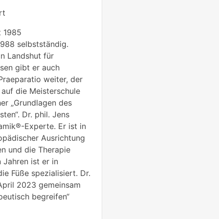
rt
t 1985
988 selbstständig.
in Landshut für
sen gibt er auch
Praeparatio weiter, der
 auf die Meisterschule
her „Grundlagen des
ten“. Dr. phil. Jens
mik®-Experte. Er ist in
hopädischer Ausrichtung
n und die Therapie
 Jahren ist er in
e Füße spezialisiert. Dr.
 April 2023 gemeinsam
eutisch begreifen“