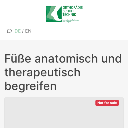
DE
/
EN
Füße anatomisch und
therapeutisch
begreifen
Not for sale