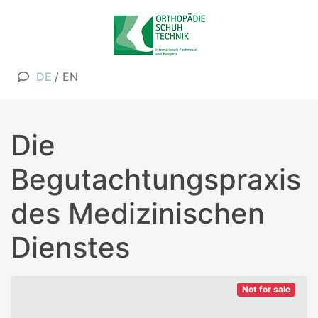
DE
/
EN
Die
Begutachtungspraxis
des Medizinischen
Dienstes
Not for sale