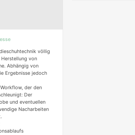
esse
ieschuhtechnik völlig
 Herstellung von
he. Abhängig von
ie Ergebnisse jedoch
 Workflow, der den
chleunigt: Der
robe und eventuellen
wendige Nacharbeiten
.
:
onsablaufs