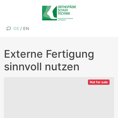
DE
/
EN
Externe Fertigung
sinnvoll nutzen
Not for sale