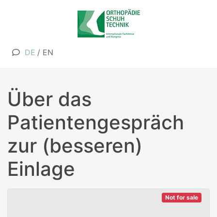
DE
/
EN
Über das
Patientengespräch
zur (besseren)
Einlage
Not for sale