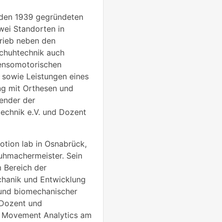
 den 1939 gegründeten
zwei Standorten in
trieb neben den
chuhtechnik auch
ensomotorischen
 sowie Leistungen eines
ng mit Orthesen und
zender der
echnik e.V. und Dozent
motion lab in Osnabrück,
uhmachermeister. Sein
m Bereich der
hanik und Entwicklung
 und biomechanischer
 Dozent und
 Movement Analytics am