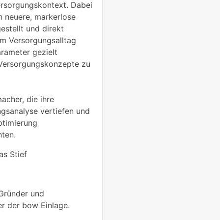
rsorgungskontext. Dabei
h neuere, markerlose
stellt und direkt
dem Versorgungsalltag
arameter gezielt
e Versorgungskonzepte zu
cher, die ihre
gsanalyse vertiefen und
ptimierung
ten.
s Stief
 Gründer und
er der bow Einlage.